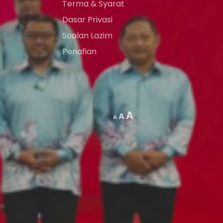
Terma & Syarat
Dasar Privasi
Soalan Lazim
Penafian
A
A
A