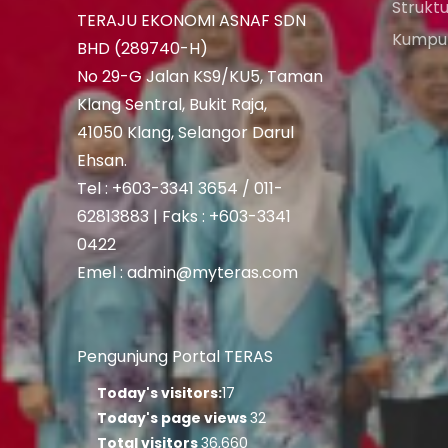
Strukt
TERAJU EKONOMI ASNAF SDN
Kumpul
BHD (289740-H)
No 29-G Jalan KS9/KU5, Taman
Klang Sentral, Bukit Raja,
41050 Klang, Selangor Darul
Ehsan.
Tel : +603-3341 3654 / 011-
62813883 | Faks : +603-3341
0422
Emel : admin@myteras.com
Pengunjung Portal TERAS
Today's visitors:
17
Today's page views
32
Total visitors
36,660