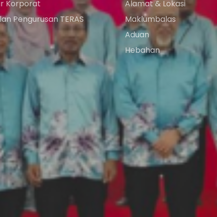
ur Korporat
Alamat & Lokasi
an Pengurusan TERAS
Maklumbalas
Aduan
Hebahan