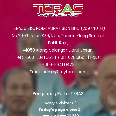
TERAJU EKONOMI ASNAF SDN BHD (289740-H)
No 29-G Jalan KS9/KU5, Taman Klang Sentral,
Bukit Raja,
41050 Klang, Selangor Darul Ehsan.
Tel : +603-3341 3654 / 011-62813883 | Faks :
+603-3341 0422
Emel : admin@myteras.com
Pengunjung Portal TERAS
Today's visitors:
0
Today's page views
0
Total visitors
36,660