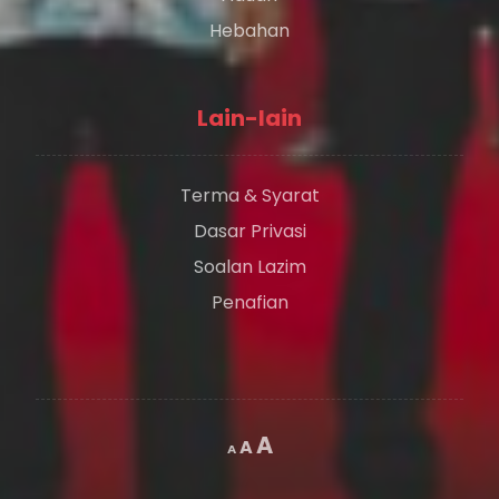
Hebahan
Lain-lain
Terma & Syarat
Dasar Privasi
Soalan Lazim
Penafian
A
A
A