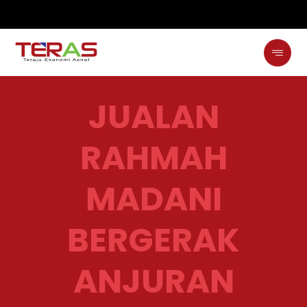
JUALAN
RAHMAH
MADANI
BERGERAK
ANJURAN