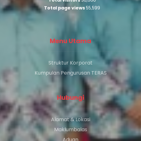
Total page views
55,599
Menu Utama
Struktur Korporat
Kumpulan Pengurusan TERAS
Hubungi
Alamat & Lokasi
Maklumbalas
Aduan