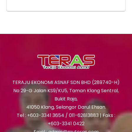
TERAJU EKONOMI ASNAF SDN BHD (289740-H)
No 29-G Jalan KS9/KU5, Taman Klang Sentral,
Bukit Raja,
41050 Klang, Selangor Darul Ehsan.
Tel : +603-3341 3654 / 011-62813883 | Faks :
+603-3341 0422
Emel : admin@myteras.com