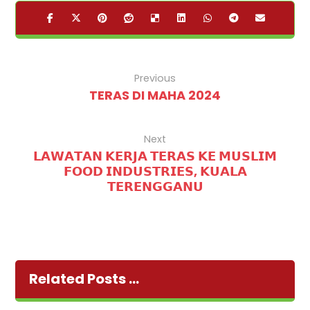
Previous
TERAS DI MAHA 2024
Next
𝗟𝗔𝗪𝗔𝗧𝗔𝗡 𝗞𝗘𝗥𝗝𝗔 𝗧𝗘𝗥𝗔𝗦 𝗞𝗘 𝗠𝗨𝗦𝗟𝗜𝗠
𝗙𝗢𝗢𝗗 𝗜𝗡𝗗𝗨𝗦𝗧𝗥𝗜𝗘𝗦, 𝗞𝗨𝗔𝗟𝗔
𝗧𝗘𝗥𝗘𝗡𝗚𝗚𝗔𝗡𝗨
Related Posts ...