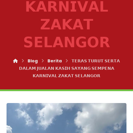
𝗞𝗔𝗥𝗡𝗜𝗩𝗔𝗟
𝗭𝗔𝗞𝗔𝗧
𝗦𝗘𝗟𝗔𝗡𝗚𝗢𝗥
Blog
Berita
𝗧𝗘𝗥𝗔𝗦 𝗧𝗨𝗥𝗨𝗧 𝗦𝗘𝗥𝗧𝗔
𝗗𝗔𝗟𝗔𝗠 𝗝𝗨𝗔𝗟𝗔𝗡 𝗞𝗔𝗦𝗜𝗛 𝗦𝗔𝗬𝗔𝗡𝗚 𝗦𝗘𝗠𝗣𝗘𝗡𝗔
𝗞𝗔𝗥𝗡𝗜𝗩𝗔𝗟 𝗭𝗔𝗞𝗔𝗧 𝗦𝗘𝗟𝗔𝗡𝗚𝗢𝗥