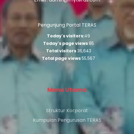
Pengunjung Portal TERAS
Today's visitors:
49
Today's page views
85
Total visitors
36,643
Total page views
55,567
Menu Utama
Struktur Korporat
Kumpulan Pengurusan TERAS