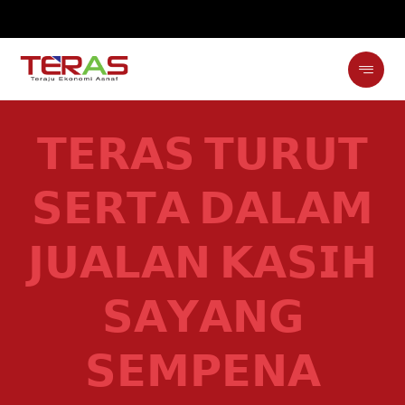
𝗧𝗘𝗥𝗔𝗦 𝗧𝗨𝗥𝗨𝗧
𝗦𝗘𝗥𝗧𝗔 𝗗𝗔𝗟𝗔𝗠
𝗝𝗨𝗔𝗟𝗔𝗡 𝗞𝗔𝗦𝗜𝗛
𝗦𝗔𝗬𝗔𝗡𝗚
𝗦𝗘𝗠𝗣𝗘𝗡𝗔