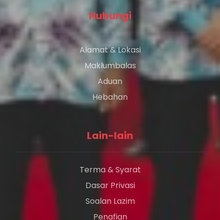
Hubungi
Alamat & Lokasi
Maklumbalas
Aduan
Hebahan
Lain-lain
Terma & Syarat
Dasar Privasi
Soalan Lazim
Penafian