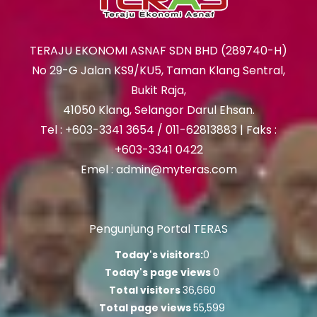
TERAJU EKONOMI ASNAF SDN BHD (289740-H)
No 29-G Jalan KS9/KU5, Taman Klang Sentral,
Bukit Raja,
41050 Klang, Selangor Darul Ehsan.
Tel : +603-3341 3654 / 011-62813883 | Faks :
+603-3341 0422
Emel : admin@myteras.com
Pengunjung Portal TERAS
Today's visitors:
0
Today's page views
0
Total visitors
36,660
Total page views
55,599