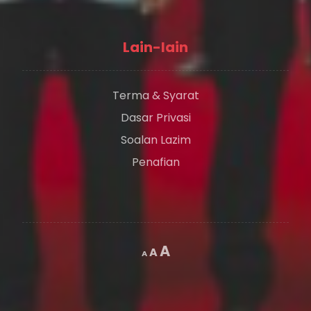
Lain-lain
Terma & Syarat
Dasar Privasi
Soalan Lazim
Penafian
A
A
A