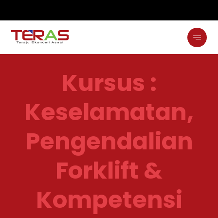
Kursus :
Keselamatan,
Pengendalian
Forklift &
Kompetensi