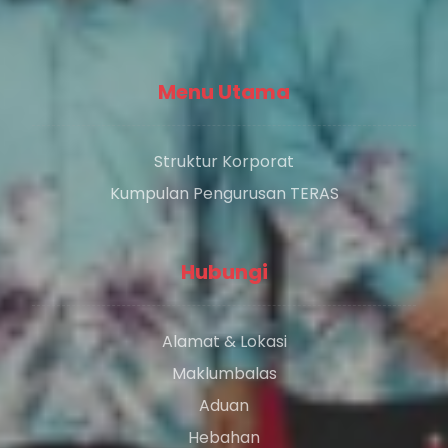
Menu Utama
Struktur Korporat
Kumpulan Pengurusan TERAS
Hubungi
Alamat & Lokasi
Maklumbalas
Aduan
Hebahan