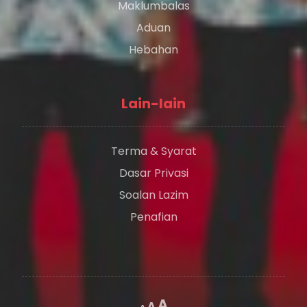
Maklumbalas
Aduan
Hebahan
Lain-lain
Terma & Syarat
Dasar Privasi
Soalan Lazim
Penafian
A
A