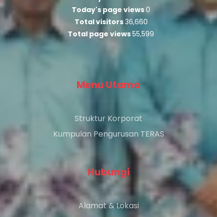
Today's page views
0
Total visitors
36,660
Total page views
55,599
Menu Utama
Struktur Korporat
Kumpulan Pengurusan TERAS
Hubungi
Alamat & Lokasi