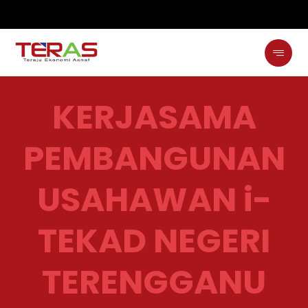
KERJASAMA
PEMBANGUNAN
USAHAWAN i-
TEKAD NEGERI
TERENGGANU