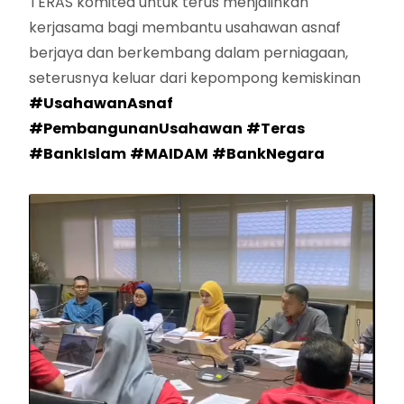
TERAS komited untuk terus menjalinkan
kerjasama bagi membantu usahawan asnaf
berjaya dan berkembang dalam perniagaan,
seterusnya keluar dari kepompong kemiskinan
#UsahawanAsnaf
#PembangunanUsahawan
#Teras
#BankIslam
#MAIDAM
#BankNegara