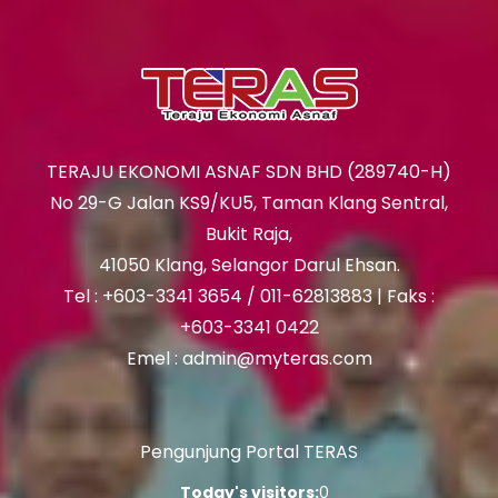
TERAJU EKONOMI ASNAF SDN BHD (289740-H)
No 29-G Jalan KS9/KU5, Taman Klang Sentral,
Bukit Raja,
41050 Klang, Selangor Darul Ehsan.
Tel : +603-3341 3654 / 011-62813883 | Faks :
+603-3341 0422
Emel : admin@myteras.com
Pengunjung Portal TERAS
Today's visitors:
0